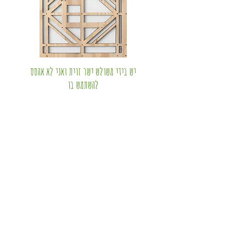
יש בידי משולש ישר זוית ואני לא אהסס
להשתמש בו
גלריית אום אל פאחם
לעמוד התערוכה
תערוכות
ערכאת רב החובל
יש בידי משולש ישר ...
אותנטיות ידועה מראש
מה יהיה בסופה?
ארועי שיכחה
איך לצייר אידאה
מקלח/ט משותפת
גדר אמריקאית
שפת ההר
המתוכננים